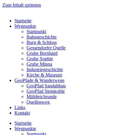
Zum Inhalt springen
Startseite
Wegpunkte
Startpunkt
Bahngeschichte
Burg & Schloss
Gessendorfer Quelle
Grube Bernhard
Grube Sophie
Grube Minna
Industriegeschichte
Kirche & Museum
GeoPfade & Wanderwege
GeoPfad Sandabbau
GeoPfad Steinkohle
Mühlteichrunde
Quellenweg
Links
Kontakt
Startseite
Wegpunkte
Startpunkt