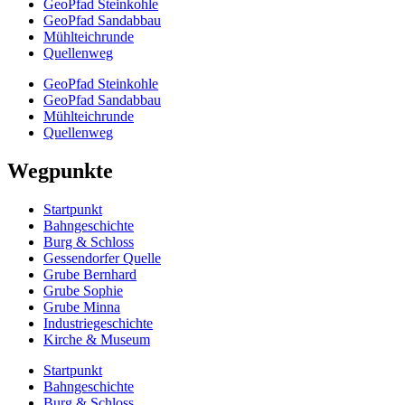
GeoPfad Steinkohle
GeoPfad Sandabbau
Mühlteichrunde
Quellenweg
GeoPfad Steinkohle
GeoPfad Sandabbau
Mühlteichrunde
Quellenweg
Wegpunkte
Startpunkt
Bahngeschichte
Burg & Schloss
Gessendorfer Quelle
Grube Bernhard
Grube Sophie
Grube Minna
Industriegeschichte
Kirche & Museum
Startpunkt
Bahngeschichte
Burg & Schloss