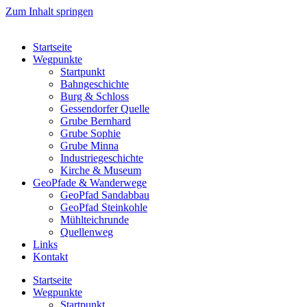
Zum Inhalt springen
Startseite
Wegpunkte
Startpunkt
Bahngeschichte
Burg & Schloss
Gessendorfer Quelle
Grube Bernhard
Grube Sophie
Grube Minna
Industriegeschichte
Kirche & Museum
GeoPfade & Wanderwege
GeoPfad Sandabbau
GeoPfad Steinkohle
Mühlteichrunde
Quellenweg
Links
Kontakt
Startseite
Wegpunkte
Startpunkt