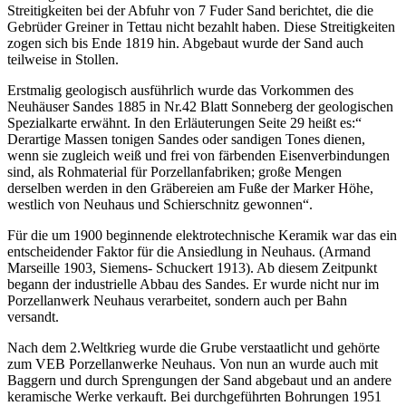
Streitigkeiten bei der Abfuhr von 7 Fuder Sand berichtet, die die
Gebrüder Greiner in Tettau nicht bezahlt haben. Diese Streitigkeiten
zogen sich bis Ende 1819 hin. Abgebaut wurde der Sand auch
teilweise in Stollen.
Erstmalig geologisch ausführlich wurde das Vorkommen des
Neuhäuser Sandes 1885 in Nr.42 Blatt Sonneberg der geologischen
Spezialkarte erwähnt. In den Erläuterungen Seite 29 heißt es:“
Derartige Massen tonigen Sandes oder sandigen Tones dienen,
wenn sie zugleich weiß und frei von färbenden Eisenverbindungen
sind, als Rohmaterial für Porzellanfabriken; große Mengen
derselben werden in den Gräbereien am Fuße der Marker Höhe,
westlich von Neuhaus und Schierschnitz gewonnen“.
Für die um 1900 beginnende elektrotechnische Keramik war das ein
entscheidender Faktor für die Ansiedlung in Neuhaus. (Armand
Marseille 1903, Siemens- Schuckert 1913). Ab diesem Zeitpunkt
begann der industrielle Abbau des Sandes. Er wurde nicht nur im
Porzellanwerk Neuhaus verarbeitet, sondern auch per Bahn
versandt.
Nach dem 2.Weltkrieg wurde die Grube verstaatlicht und gehörte
zum VEB Porzellanwerke Neuhaus. Von nun an wurde auch mit
Baggern und durch Sprengungen der Sand abgebaut und an andere
keramische Werke verkauft. Bei durchgeführten Bohrungen 1951